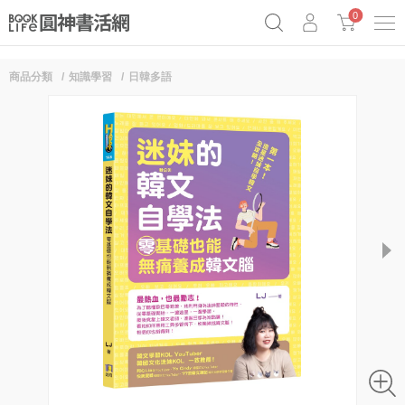
0
商品分類
知識學習
日韓多語
奧德賽女巫瑟西
原子習慣實踐本
69折奇蹟套組
Netflix話題章魚小說！
next