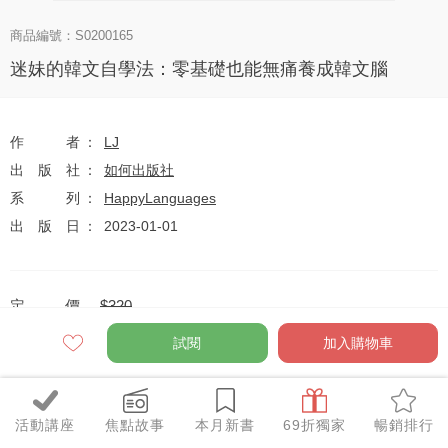
商品編號：S0200165
迷妹的韓文自學法：零基礎也能無痛養成韓文腦
作者
LJ
出版社
如何出版社
系列
HappyLanguages
出版日
2023-01-01
定價
$320
79
$253
優惠價
折
元
試閱
加入購物車
活動講座
焦點故事
本月新書
69折獨家
暢銷排行
全網任10件75折（獨家及特惠品除外）
特惠