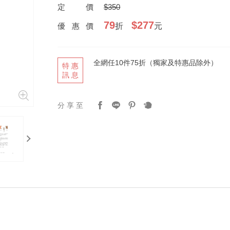
定價
$350
79
$277
優惠價
折
元
全網任10件75折（獨家及特惠品除外）
特惠
訊息
分享至
next