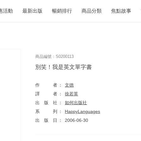
惠活動
最新出版
暢銷排行
商品分類
焦點故事
商品編號：S0200113
別笑！我是英文單字書
作者
文德
譯者
徐若英
出版社
如何出版社
系列
HappyLanguages
出版日
2006-06-30