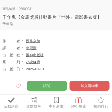
商品編號：06600031
千年鬼【金馬獎最佳動畫片「世外」電影書衣版】
千年鬼
作者
西條奈加
譯者
李冠潔
出版社
圓神出版社
系列
小說緣廊
出版日
2025-01-01
試閱
加入購物車
定價
$350
79
$277
優惠價
折
元
活動講座
焦點故事
本月新書
69折獨家
暢銷排行