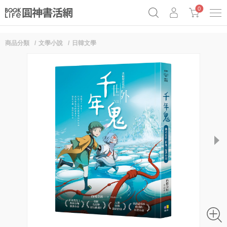
0
商品分類
文學小說
日韓文學
《祕密》作者最新《致富》公開
原子習慣實踐本
69折奇蹟套組
Netflix話題章魚小說！
next