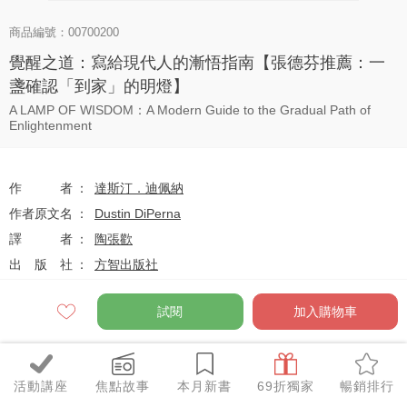
商品編號：00700200
覺醒之道：寫給現代人的漸悟指南【張德芬推薦：一
盞確認「到家」的明燈】
A LAMP OF WISDOM：A Modern Guide to the Gradual Path of
Enlightenment
作者
達斯汀．迪佩納
作者原文名
Dustin DiPerna
譯者
陶張歡
出版社
方智出版社
系列
新時代系列
試閱
加入購物車
出版日
2025-08-01
活動講座
焦點故事
本月新書
69折獨家
暢銷排行
定價
$320