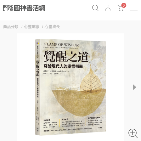
0
商品分類
心靈勵志
心靈成長
《祕密》作者最新《致富》公開
原子習慣實踐本
69折奇蹟套組
Netflix話題章魚小說！
next