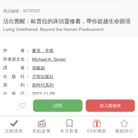
商品編號：00700197
活出覺醒：歐普拉的床頭靈修書，帶你超越生命困境
Living Untethered: Beyond the Human Predicament
作者
麥克．辛格
作者原文名
Michael A. Singer
譯者
張毓如
出版社
方智出版社
系列
新時代系列
出版日
2022-11-09
試閱
加入購物車
定價
$360
79
$284
優惠價
折
元
活動講座
焦點故事
本月新書
69折獨家
暢銷排行