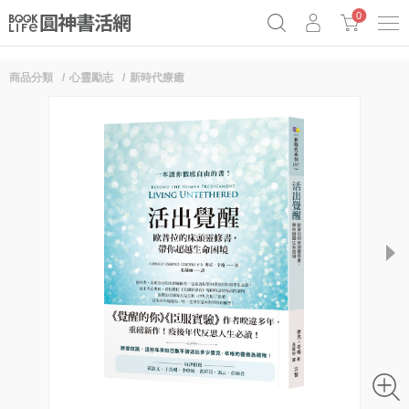
0
商品分類
心靈勵志
新時代療癒
奧德賽女巫瑟西
原子習慣實踐本
69折奇蹟套組
Netflix話題章魚小說！
next