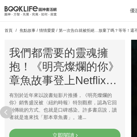
優
首頁
焦點故事
/
情情愛愛
/
第一次告白就被拒絕…放棄了嗎？等等！還
我們都需要的靈魂擁
抱！《明亮燦爛的你》
章魚故事登上Netflix登
上Top2
有別於近年來以說書短影片推播，《明亮燦爛的
你》銷售盛況被〈紐約時報〉特別觀察，認為它回
prev
到傳統的方式、也就是口碑感染。許多書店說，讀
者就是進來找「那本章魚書」。連...
立即閱讀