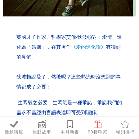
英國才子作家、哲學家艾倫‧狄波頓對「愛情」進
化為「婚姻」，在其著作《
愛的進化論
》有獨到
的見解。
狄波頓說愛了，然後呢？這些熱戀時沒想到的事
情都成了必要：
‧生悶氣之必要：生悶氣是一種承諾，承諾我們的
需求不需經由言語表達即可受到理解。
‧輪流洗衣服之必要：現代社會的期望是夫妻一切
活動講座
焦點故事
本月新書
69折獨家
暢銷排行
平等，歸根究柢其實是說兩人必須平等分擔痛