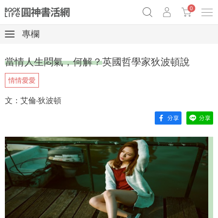
0
專欄
《祕密》作者最新《致富》公開
奧德賽女巫瑟西
原子習慣實踐本
當情人生悶氣，何解？英國哲學家狄波頓說
Netflix話題章魚小說！
情情愛愛
文：艾倫‧狄波頓