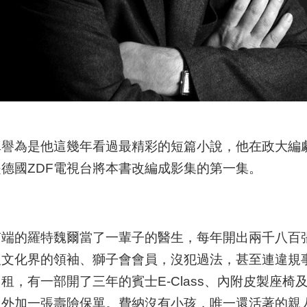
真譽為是他這幾年看過最精彩的短篇小說，他在政大編
德國ZDF電視台將本書改編成影集的第一集。
南端的羅特魏爾當了一輩子的醫生，每年開出兩千八百
及文化界的領袖、獅子會會員，沒犯過法，甚至連違規
租，有一部開了三年的賓士E-Class、內附皮製座椅
，外加一張壽險保單。費納沒有小孩，唯一還活著的親