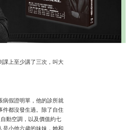
劇課上至少講了三次，叫大
張病假證明單，他的診所就
事件都沒發生過。除了自住
及自動空調，以及價值約七
人是小他六歲的妹妹，她和