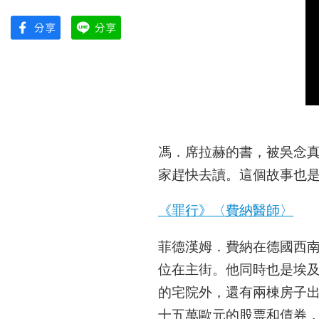
馮．席拉赫的書，被吳念
家趕快去讀。這個故事也是
《罪行》〈費納醫師〉
菲德漢姆．費納在德國西
位在主街。他同時也是埃
的宅院外，還有兩棟房子出
十五萬歐元的股票和債券