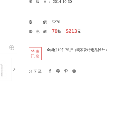
出版日
2014-10-30
定價
$270
79
$213
優惠價
折
元
全網任10件75折（獨家及特惠品除外）
特惠
訊息
next
分享至