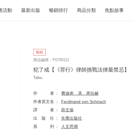
惠活動
最新出版
暢銷排行
商品分類
焦點故事
暢銷
商品編號：P0700111
犯了戒【《罪行》律師挑戰法律最禁忌】
Tabu
作者
費迪南．馮．席拉赫
作者原文名
Ferdinand von Schirach
譯者
薛文瑜
出版社
先覺出版社
系列
人文思潮