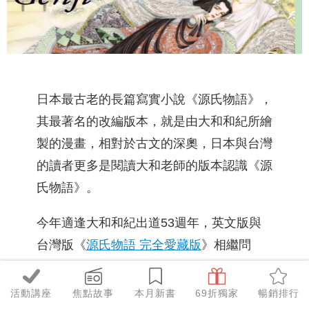
日本最古老的長篇寫實小說《源氏物語》，
其最著名的改編版本，就是由大和和紀所繪
製的漫畫，相對於古文的深奧，日本與台灣
的讀者更多是閱讀大和老師的版本認識《源
氏物語》。
今年適逢大和和紀出道53週年，英文版與
台灣版《
源氏物語 完全愛藏版
》相繼問
世，大和老師的原畫，更登上美國大都會藝
術博物館的「源氏物語展」
（The Tale of Genji:
活動講座
焦點故事
本月新書
69折獨家
暢銷排行