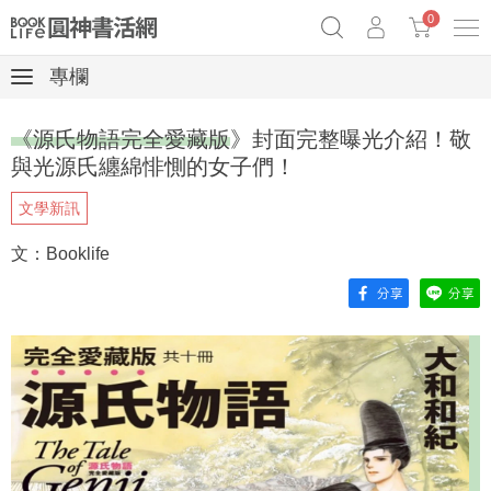
0
專欄
奧德賽女巫瑟西
原子習慣實踐本
69折奇蹟套組
《源氏物語完全愛藏版》封面完整曝光介紹！敬
Netflix話題章魚小說！
與光源氏纏綿悱惻的女子們！
文學新訊
文：Booklife