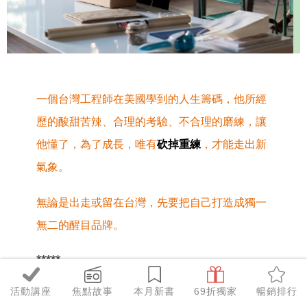
一個台灣工程師在美國學到的人生籌碼，他所經
歷的酸甜苦辣、合理的考驗、不合理的磨練，讓
他懂了，
為了成長，唯有
砍掉重練
，才能走出新
氣象。
無論是出走或留在台灣，先要把自己打造成獨一
無二的醒目品牌。
*****
活動講座
焦點故事
本月新書
69折獨家
暢銷排行
兩年多前剛到矽谷工作的時候，我和所有台灣人