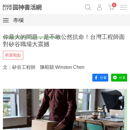
0
專欄
《祕密》作者最新《致富》公開
奧德賽女巫瑟西
原子習慣實踐本
你最大的問題，是不敢公然抗命！台灣工程師面
Netflix話題章魚小說！
對矽谷職場大震撼
商業觀點
文：矽谷工程師 陳昭穎 Winston Chen