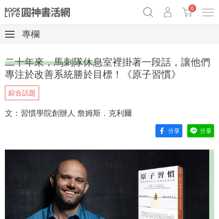
0
專欄
《祕密》作者最新《致富》公開
奧德賽女巫瑟西
原子習慣實踐本
二十年來，馬刺隊休息室裡掛著一段話，讓他們
Netflix話題章魚小說！
專注於改善系統勝於目標！《原子習慣》
綜合話題
文：習慣學院創辦人 詹姆斯．克利爾