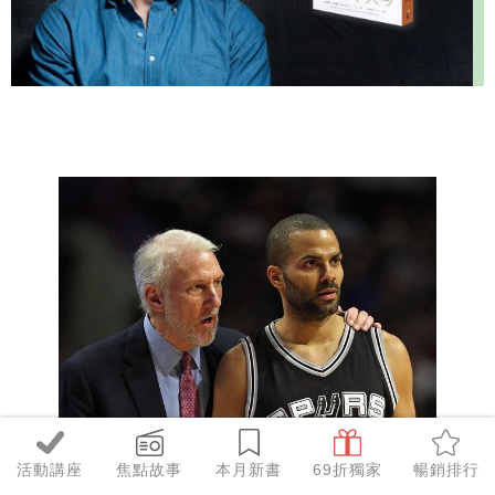
活動講座
焦點故事
本月新書
69折獨家
暢銷排行
剛宣布退休的前聖安東尼奧馬刺隊Tony