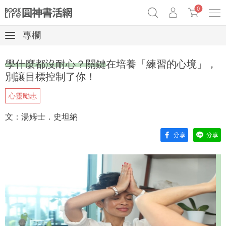
0
專欄
《祕密》作者最新《致富》公開
奧德賽女巫瑟西
原子習慣實踐本
學什麼都沒耐心？關鍵在培養「練習的心境」，
Netflix話題章魚小說！
別讓目標控制了你！
心靈勵志
文：湯姆士．史坦納