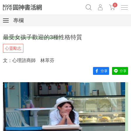
0
專欄
《祕密》作者最新《致富》公開
原子習慣實踐本
69折奇蹟套組
最受女孩子歡迎的3種性格特質
Netflix話題章魚小說！
心靈勵志
文：心理諮商師 林萃芬