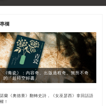
專欄
《青瓷》：內容奇、出版過程奇、無所不奇
的「超時空好書」
諾蘭《奧德賽》翻轉史詩，《女巫瑟西》拿回話語
權！