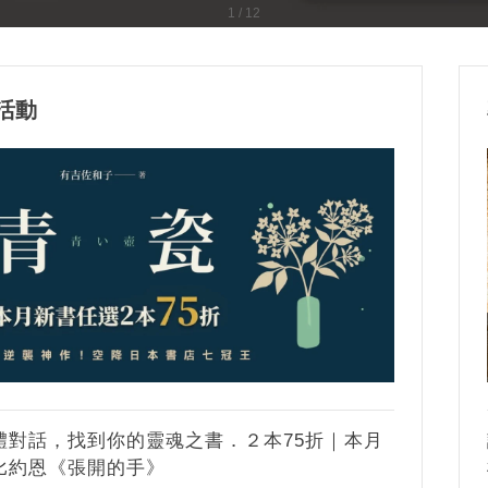
1 / 12
活動
體對話，找到你的靈魂之書．２本75折｜本月
比約恩《張開的手》