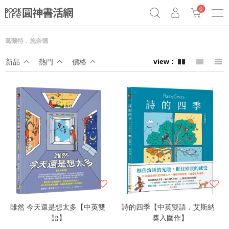
0
葛蘭特．施奈德
《祕密》作者最新《致富》公開
奧德賽女巫瑟西
原子習慣實踐本
新品
熱門
價格
Netflix話題章魚小說！
雖然 今天還是想太多【中英雙
詩的四季【中英雙語．艾斯納
語】
獎入圍作】