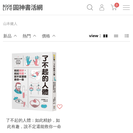
0
山本健人
《祕密》作者最新《致富》公開
原子習慣實踐本
69折奇蹟套組
新品
熱門
價格
Netflix話題章魚小說！
了不起的人體：如此精妙，如
此有趣，說不定還能救你一命