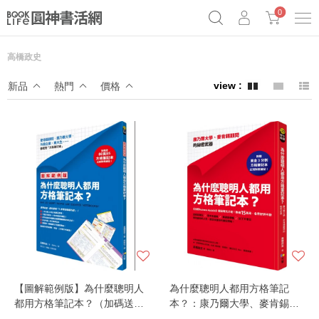
0
高橋政史
《祕密》作者最新《致富》公開
原子習慣實踐本
69折奇蹟套組
新品
熱門
價格
Netflix話題章魚小說！
【圖解範例版】為什麼聰明人
為什麼聰明人都用方格筆記
都用方格筆記本？（加碼送B5
本？：康乃爾大學、麥肯錫顧
方格筆記本）
問的祕密武器（附贈黃金3分