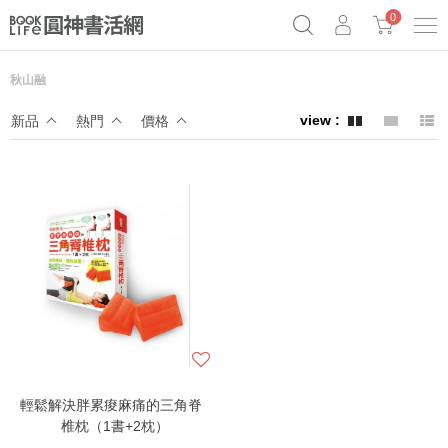
0
秋山融
《祕密》作者最新《致富》公開
原子習慣實踐本
69折奇蹟套組
新品
熱門
價格
Netflix話題章魚小說！
輕鬆解決胖累痠麻痛的三角脊
椎枕（1書+2枕）