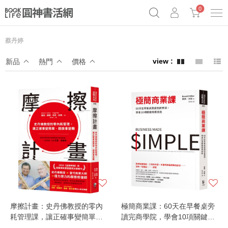
0
蔡丹婷
奧德賽女巫瑟西
原子習慣實踐本
69折奇蹟套組
新品
熱門
價格
Netflix話題章魚小說！
摩擦計畫：史丹佛教授的零內
極簡商業課：60天在早餐桌旁
耗管理課，讓正確事變簡單、
讀完商學院，學會10項關鍵商
錯誤事變難
業技能