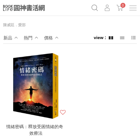
0
陳威廷．愛那
《祕密》作者最新《致富》公開
奧德賽女巫瑟西
原子習慣實踐本
新品
熱門
價格
Netflix話題章魚小說！
情緒密碼：釋放受困情緒的奇
效療法