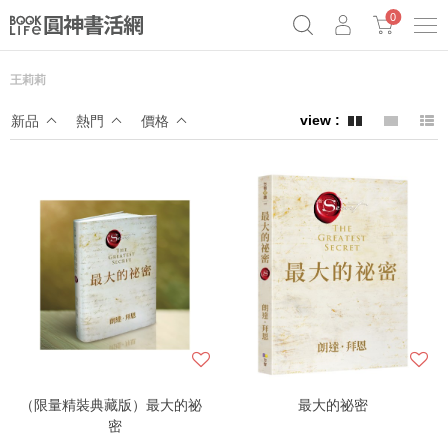
0
王莉莉
奧德賽女巫瑟西
原子習慣實踐本
69折奇蹟套組
新品
熱門
價格
Netflix話題章魚小說！
（限量精裝典藏版）最大的祕
最大的祕密
密