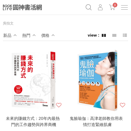
0
吳怡文
《祕密》作者最新《致富》公開
奧德賽女巫瑟西
原子習慣實踐本
新品
熱門
價格
Netflix話題章魚小說！
未來的賺錢方式：20年內最熱
鬼臉瑜伽：高津老師教你用表
門的工作趨勢與跨界商機
情打造緊緻肌膚