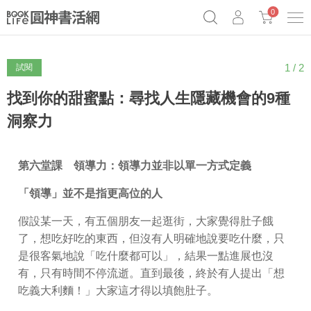
0
1 / 2
試閱
奧德賽女巫瑟西
原子習慣實踐本
69折奇蹟套組
Netflix話題章魚小說！
找到你的甜蜜點：尋找人生隱藏機會的9種
洞察力
第六堂課 領導力：領導力並非以單一方式定義
「領導」並不是指更高位的人
假設某一天，有五個朋友一起逛街，大家覺得肚子餓
了，想吃好吃的東西，但沒有人明確地說要吃什麼，只
是很客氣地說「吃什麼都可以」，結果一點進展也沒
有，只有時間不停流逝。直到最後，終於有人提出「想
吃義大利麵！」大家這才得以填飽肚子。