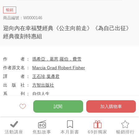
暢銷
商品編號：W0000146
迎向內在幸福雙經典《公主向前走》《為自己出征》
經典復刻特惠組
作者
瑪希亞．葛芮
,
羅伯．費雪
作者原文名
Marcia Grad
,
Robert Fisher
譯者
王石珍
,
葉彥君
出版社
方智出版社
系列
自信人生
出版日
2017-09-01
試閱
加入購物車
定價
$550
活動講座
焦點故事
本月新書
69折獨家
暢銷排行
75
$413
優惠價
折
元