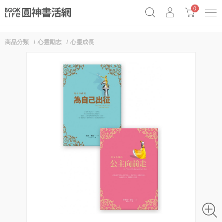
0
商品分類
心靈勵志
心靈成長
奧德賽女巫瑟西
原子習慣實踐本
69折奇蹟套組
Netflix話題章魚小說！