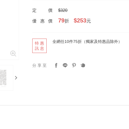
定價
$320
79
$253
優惠價
折
元
全網任10件75折（獨家及特惠品除外）
特惠
訊息
分享至
next