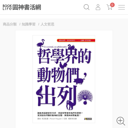
0
商品分類
知識學習
人文哲思
《祕密》作者最新《致富》公開
奧德賽女巫瑟西
原子習慣實踐本
Netflix話題章魚小說！