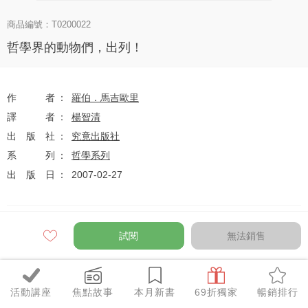
商品編號：T0200022
哲學界的動物們，出列！
作者
羅伯．馬吉歐里
譯者
楊智清
出版社
究竟出版社
系列
哲學系列
出版日
2007-02-27
定價
$200
試閱
無法銷售
79
$158
優惠價
折
元
活動講座
焦點故事
本月新書
69折獨家
暢銷排行