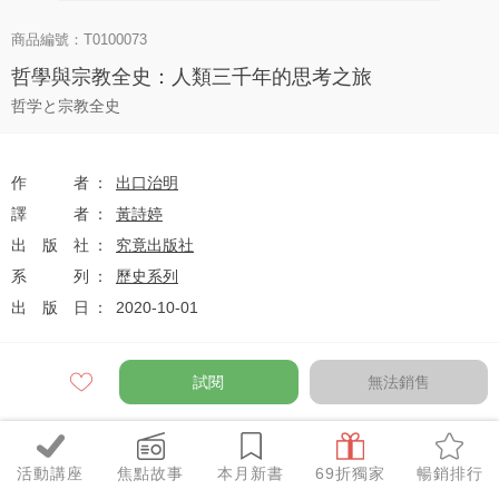
商品編號：T0100073
哲學與宗教全史：人類三千年的思考之旅
哲学と宗教全史
作者
出口治明
譯者
黃詩婷
出版社
究竟出版社
系列
歷史系列
出版日
2020-10-01
試閱
無法銷售
定價
$430
79
$340
優惠價
折
元
活動講座
焦點故事
本月新書
69折獨家
暢銷排行