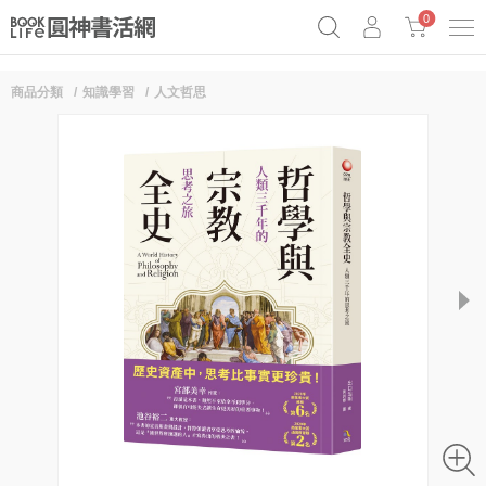
0
商品分類
知識學習
人文哲思
《祕密》作者最新《致富》公開
奧德賽女巫瑟西
原子習慣實踐本
Netflix話題章魚小說！
next