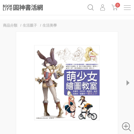
0
商品分類
生活親子
生活美學
奧德賽女巫瑟西
原子習慣實踐本
69折奇蹟套組
Netflix話題章魚小說！
next