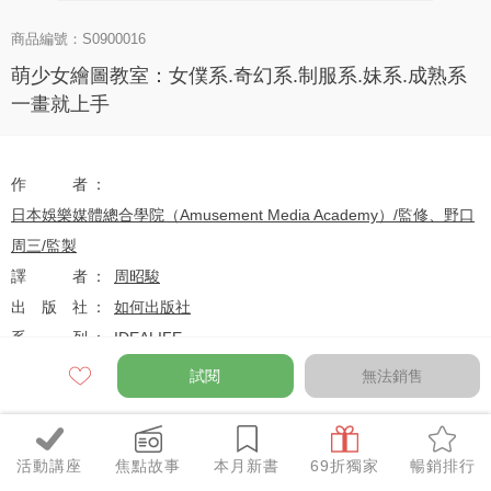
商品編號：S0900016
萌少女繪圖教室：女僕系.奇幻系.制服系.妹系.成熟系
一畫就上手
作者
日本娛樂媒體總合學院（Amusement Media Academy）/監修、野口
周三/監製
譯者
周昭駿
出版社
如何出版社
系列
IDEALIFE
出版日
2010-02-25
試閱
無法銷售
定價
$299
活動講座
焦點故事
本月新書
69折獨家
暢銷排行