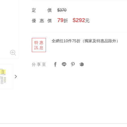
定價
$370
79
$292
優惠價
折
元
全網任10件75折（獨家及特惠品除外）
特惠
訊息
分享至
next