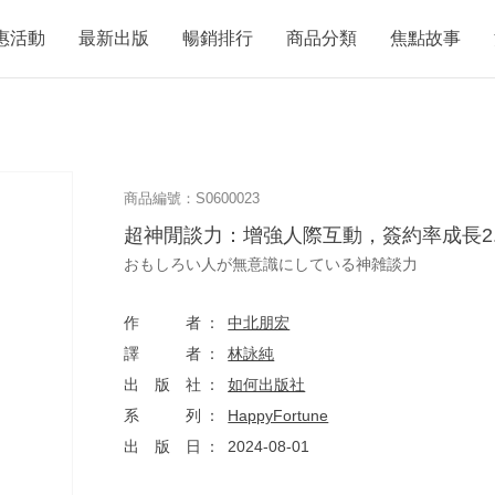
惠活動
最新出版
暢銷排行
商品分類
焦點故事
商品編號：S0600023
超神閒談力：增強人際互動，簽約率成長2.
おもしろい人が無意識にしている神雑談力
作者
中北朋宏
譯者
林詠純
出版社
如何出版社
系列
HappyFortune
出版日
2024-08-01