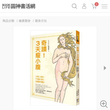
0
商品分類
健康塑身
塑身方法
奧德賽女巫瑟西
原子習慣實踐本
69折奇蹟套組
Netflix話題章魚小說！
next