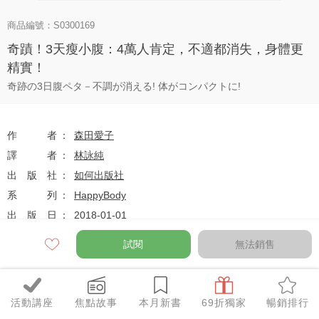
商品編號：S0300169
奇蹟！3天瘦小腹：4萬人肯定，不適都消失，身體更
精實！
奇跡の3日腹ペタ－不調が消える! 体がコンパクトに!
作者
森田愛子
譯者
林詠純
出版社
如何出版社
系列
HappyBody
出版日
2018-01-01
試閱
無法銷售
定價
$270
66
$178
優惠價
折
元
活動講座
焦點故事
本月新書
69折獨家
暢銷排行