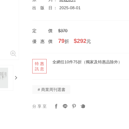
出版日
2025-08-01
定價
$370
79
$292
優惠價
折
元
全網任10件75折（獨家及特惠品除外）
特惠
訊息
next
# 商業周刊選書
分享至