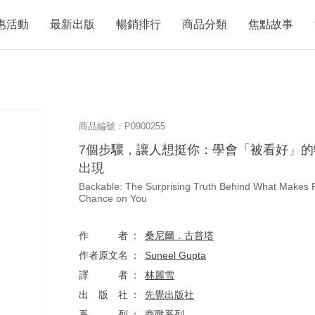
惠活動
最新出版
暢銷排行
商品分類
焦點故事
商品編號：P0900255
7個步驟，讓人想挺你：學會「被看好」
出現
Backable: The Surprising Truth Behind What Makes 
Chance on You
作者
桑尼爾．古普塔
作者原文名
Suneel Gupta
譯者
林麗雪
出版社
先覺出版社
系列
商戰系列