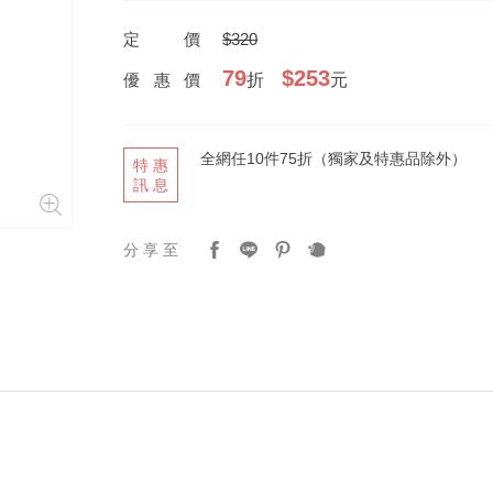
定價
$320
79
$253
優惠價
折
元
全網任10件75折（獨家及特惠品除外）
特惠
訊息
分享至