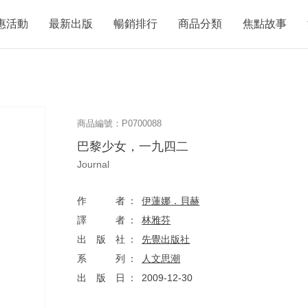
惠活動
最新出版
暢銷排行
商品分類
焦點故事
商品編號：P0700088
巴黎少女，一九四二
Journal
作者
伊蓮娜．貝赫
譯者
林雅芬
出版社
先覺出版社
系列
人文思潮
出版日
2009-12-30