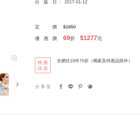
出版日
2017-01-12
定價
$1850
69
$1277
優惠價
折
元
全網任10件75折（獨家及特惠品除外）
特惠
訊息
next
分享至