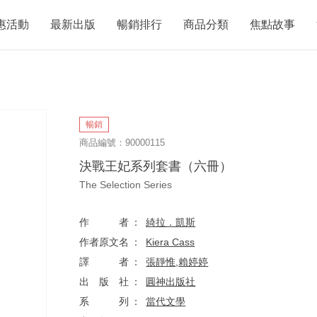
惠活動
最新出版
暢銷排行
商品分類
焦點故事
暢銷
商品編號：90000115
決戰王妃系列套書（六冊）
The Selection Series
作者
綺拉．凱斯
作者原文名
Kiera Cass
譯者
張靜惟
,
賴婷婷
出版社
圓神出版社
系列
當代文學