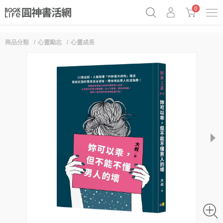
0
商品分類
心靈勵志
心靈成長
《祕密》作者最新《致富》公開
奧德賽女巫瑟西
原子習慣實踐本
Netflix話題章魚小說！
next