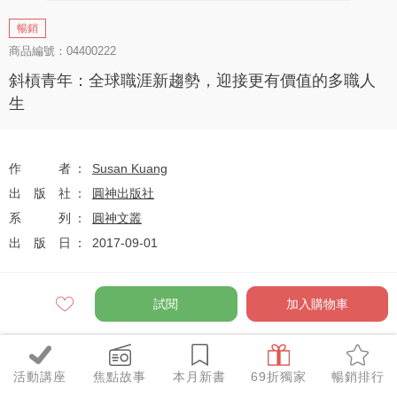
暢銷
商品編號：04400222
斜槓青年：全球職涯新趨勢，迎接更有價值的多職人
生
作者
Susan Kuang
出版社
圓神出版社
系列
圓神文叢
出版日
2017-09-01
試閱
加入購物車
定價
$280
79
$221
優惠價
折
元
活動講座
焦點故事
本月新書
69折獨家
暢銷排行