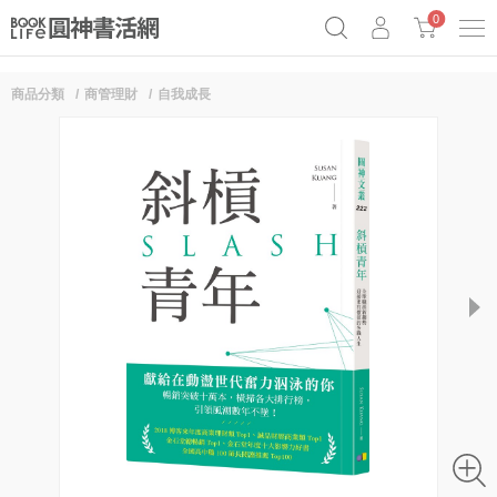
0
商品分類
商管理財
自我成長
《祕密》作者最新《致富》公開
奧德賽女巫瑟西
原子習慣實踐本
Netflix話題章魚小說！
next