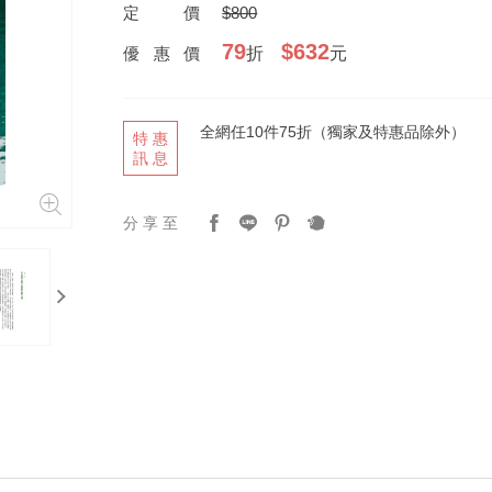
定價
$800
79
$632
優惠價
折
元
全網任10件75折（獨家及特惠品除外）
特惠
訊息
分享至
next