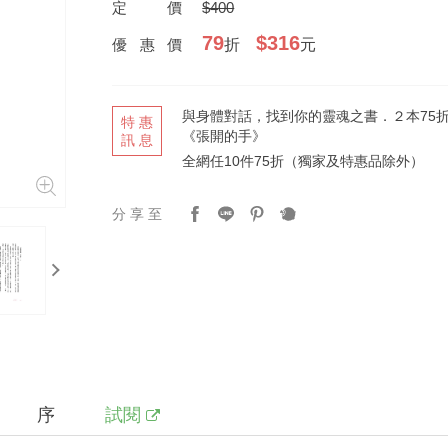
定價
$400
79
$316
優惠價
折
元
與身體對話，找到你的靈魂之書．２本75
特惠
《張開的手》
訊息
全網任10件75折（獨家及特惠品除外）
分享至
next
序
試閱