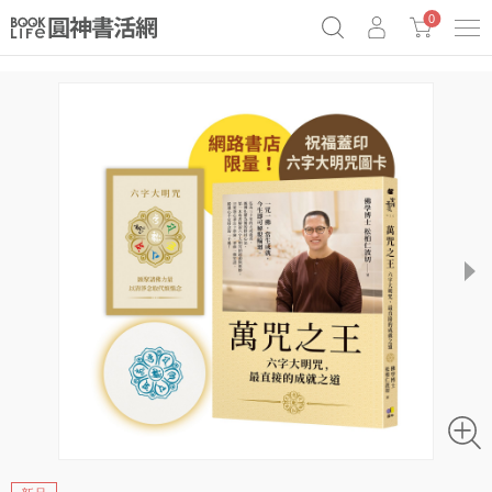
0
《祕密》作者最新《致富》公開
原子習慣實踐本
69折奇蹟套組
Netflix話題章魚小說！
next