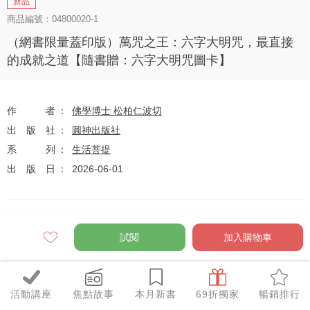
新品
商品編號：04800020-1
（網書限量蓋印版）萬咒之王：六字大明咒，最直接
的成就之道【隨書贈：六字大明咒圖卡】
作者
佛學博士 松柏仁波切
出版社
圓神出版社
系列
生活菩提
出版日
2026-06-01
定價
$390
試閱
加入購物車
79
$308
優惠價
折
元
活動講座
焦點故事
本月新書
69折獨家
暢銷排行