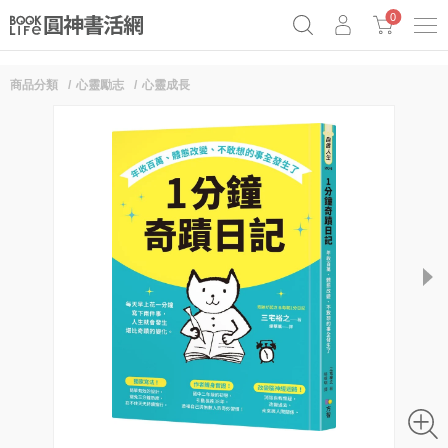
0
商品分類
心靈勵志
心靈成長
《祕密》作者最新《致富》公開
奧德賽女巫瑟西
原子習慣實踐本
Netflix話題章魚小說！
next