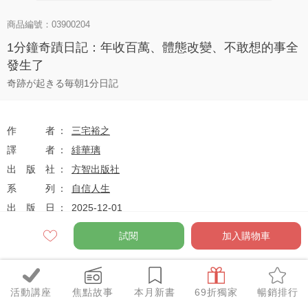
商品編號：03900204
1分鐘奇蹟日記：年收百萬、體態改變、不敢想的事全
發生了
奇跡が起きる毎朝1分日記
作者
三宅裕之
譯者
緋華璃
出版社
方智出版社
系列
自信人生
出版日
2025-12-01
試閱
加入購物車
定價
$340
79
$269
優惠價
折
元
活動講座
焦點故事
本月新書
69折獨家
暢銷排行