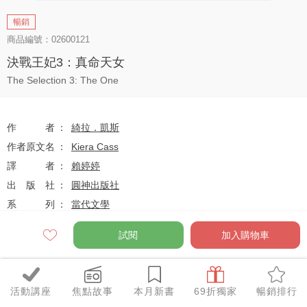
暢銷
商品編號：02600121
決戰王妃3：真命天女
The Selection 3: The One
作者
綺拉．凱斯
作者原文名
Kiera Cass
譯者
賴婷婷
出版社
圓神出版社
系列
當代文學
出版日
2014-05-06
試閱
加入購物車
定價
$320
活動講座
焦點故事
本月新書
69折獨家
暢銷排行
79
$253
優惠價
折
元