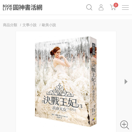
0
商品分類
文學小說
歐美小說
奧德賽女巫瑟西
原子習慣實踐本
69折奇蹟套組
Netflix話題章魚小說！
next