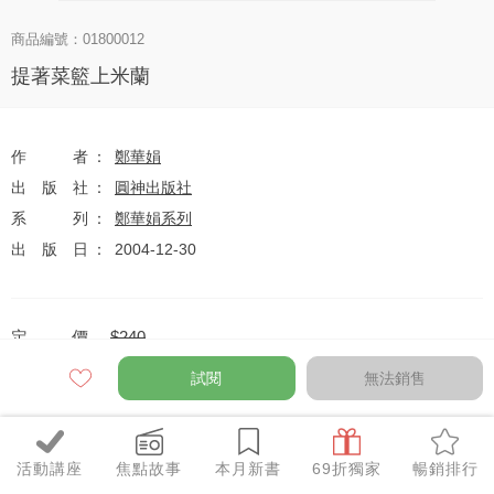
商品編號：01800012
提著菜籃上米蘭
作者
鄭華娟
出版社
圓神出版社
系列
鄭華娟系列
出版日
2004-12-30
定價
$240
79
$190
優惠價
折
元
試閱
無法銷售
活動講座
焦點故事
本月新書
69折獨家
暢銷排行
全網任10件75折（獨家及特惠品除外）
特惠