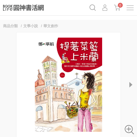
0
商品分類
文學小說
華文創作
《祕密》作者最新《致富》公開
奧德賽女巫瑟西
原子習慣實踐本
Netflix話題章魚小說！
next