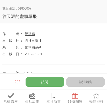
商品編號：01800007
往天涯的盡頭單飛
作者
鄭華娟
出版社
圓神出版社
系列
鄭華娟系列
出版日
2002-09-01
定價
$250
79
$198
優惠價
折
元
試閱
無法銷售
活動講座
焦點故事
本月新書
69折獨家
暢銷排行
全網任10件75折（獨家及特惠品除外）
特惠