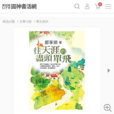
0
商品分類
文學小說
華文創作
《祕密》作者最新《致富》公開
原子習慣實踐本
69折奇蹟套組
Netflix話題章魚小說！
next