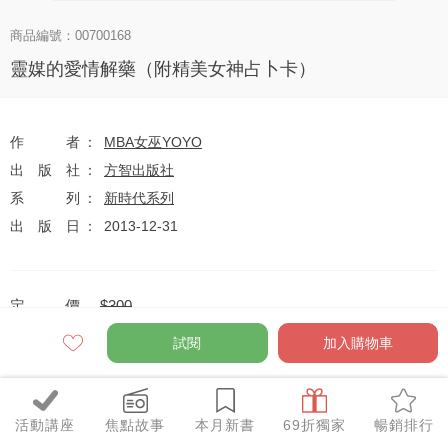
商品編號：00700168
靈媒的愛情解藥（附精美女神占卜卡）
作者
MBA女巫YOYO
出版社
方智出版社
系列
新時代系列
出版日
2013-12-31
定價
$300
79
$237
優惠價
折
元
試閱
加入購物車
活動講座
焦點故事
本月新書
69折獨家
暢銷排行
全網任10件75折（獨家及特惠品除外）
特惠