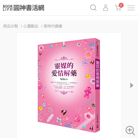
0
商品分類
心靈勵志
新時代療癒
奧德賽女巫瑟西
原子習慣實踐本
69折奇蹟套組
Netflix話題章魚小說！
next