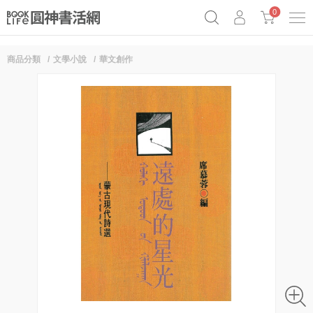
0
商品分類
文學小說
華文創作
奧德賽女巫瑟西
原子習慣實踐本
69折奇蹟套組
Netflix話題章魚小說！