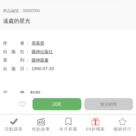
商品編號：00000094
遠處的星光
作者
席慕蓉
出版社
圓神出版社
系列
圓神叢書
出版日
1990-07-20
定價
$130
79
$103
優惠價
折
元
試閱
無法銷售
活動講座
焦點故事
本月新書
69折獨家
暢銷排行
全網任10件75折（獨家及特惠品除外）
特惠