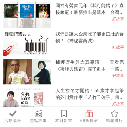
圓神有聲書元年《我可能錯了》直
接奪冠！最新推出是這本，台灣每
好故事
20人就有《被討厭的勇氣》！
我們是讓大企業吃了能更茁壯的食
物！《神秘雲商城》
好故事
捕獲野生吳念真導演！一天看完
《蜜蜂與遠雷》擱了劇本：一路猜
好故事
測吊足胃口，非常聰明的寫作方
式！
人生玄冬才開始！55歲才拿起筆
的芥川賞作家「若竹千佐子」傳奇
好故事
登場
這才是萬萬沒想到，最超現實的浪
活動講座
焦點故事
本月新書
69折獨家
暢銷排行
漫故事《記憶的玩物》