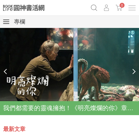
0
專欄
《祕密》作者最新《致富》公開
奧德賽女巫瑟西
原子習慣實踐本
Netflix話題章魚小說！
prev
next
我們都需要的靈魂擁抱！《明亮燦爛的你》章魚故事登上Netflix登上Top2
最新文章