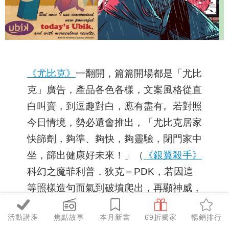
《尤比克》
一翻開，篇篇開場都是「尤比
克」廣告，產品各色各樣，文案風格從直
白叫賣，到逗趣對白，應有盡有。若對照
今日情境，勢必還會推出，「尤比克居家
快篩劑，夠準、夠快，夠靈驗，閉門家中
坐，篩出健康好未來！」（
《銀翼殺手》
科幻之魔菲利普．狄克＝PDK，若因這
等照樣造句而氣到破墳爬出，再顯神威，
小編或許也算功德一件？）
活動講座
焦點故事
本月新書
69折獨家
暢銷排行