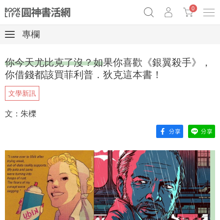
0
專欄
《祕密》作者最新《致富》公開
原子習慣實踐本
69折奇蹟套組
你今天尤比克了沒？如果你喜歡《銀翼殺手》，
Netflix話題章魚小說！
你借錢都該買菲利普．狄克這本書！
文學新訊
文：朱櫟