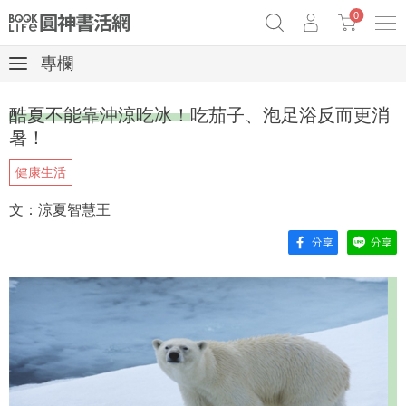
0
專欄
奧德賽女巫瑟西
原子習慣實踐本
69折奇蹟套組
酷夏不能靠沖涼吃冰！吃茄子、泡足浴反而更消
Netflix話題章魚小說！
暑！
健康生活
文：涼夏智慧王