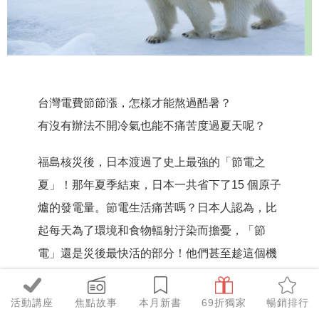
台灣電費節節漲，怎樣才能熬過酷暑？
有沒有辦法不開冷氣也能不痛苦度過夏天呢？
福島核災後，日本渡過了史上最強的「節電之
夏」！那年夏季結束，日本一共省下了15 個原子
爐的發電量。節電生活痛苦嗎？日本人認為，比
起每天為了環境和食物輻射汙染而擔憂，「節
電」還是災後最快活的部分！他們甚至趁這個機
會，由建築師、醫學博士、營養師和省電基金會
聯手動腦，讓人們學習與環境健康共處，比以前
活動講座
焦點故事
本月新書
69折獨家
暢銷排行