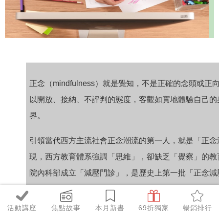
正念（mindfulness
）就是覺知，不是正確的念頭或正
以開放、接納、不評判的態度，客觀如實地體驗自己的
界。
引領當代西方主流社會正念潮流的第一人，就是「正念
現，西方教育體系強調「思維」，卻缺乏「覺察」的教育
院內科部成
立「減壓門診」，是
歷史上第一批「正念減
解除的
疼痛與失眠之苦。
活動講座
焦點故事
本月新書
69折獨家
暢銷排行
卡巴金的做法顛覆了所有人的既定觀念，
透過正念調節