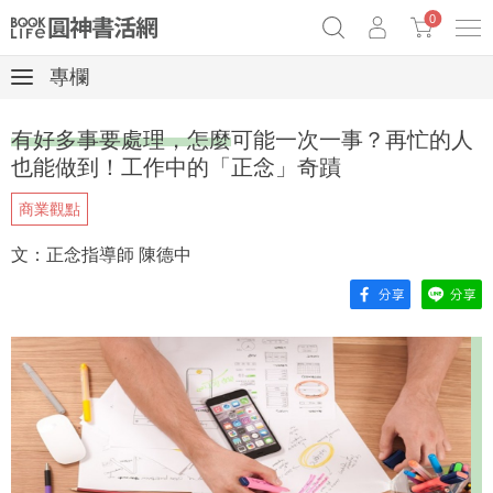
0
專欄
奧德賽女巫瑟西
原子習慣實踐本
69折奇蹟套組
有好多事要處理，怎麼可能一次一事？再忙的人
Netflix話題章魚小說！
也能做到！工作中的「正念」奇蹟
商業觀點
文：正念指導師 陳德中