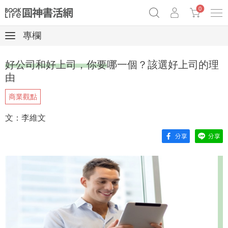
0
專欄
《祕密》作者最新《致富》公開
奧德賽女巫瑟西
原子習慣實踐本
好公司和好上司，你要哪一個？該選好上司的理
Netflix話題章魚小說！
由
商業觀點
文：李維文